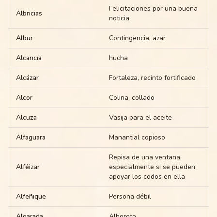
Felicitaciones por una buena
Albricias
noticia
Albur
Contingencia, azar
Alcancía
hucha
Alcázar
Fortaleza, recinto fortificado
Alcor
Colina, collado
Alcuza
Vasija para el aceite
Alfaguara
Manantial copioso
Repisa de una ventana,
Alféizar
especialmente si se pueden
apoyar los codos en ella
Alfeñique
Persona débil
Algarada
Alboroto