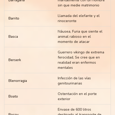
Barragana
maritalmente con un hombre
sin que medie matrimonio
Llamada del elefante y el
Barrito
rinoceronte
Náusea, Furia que siente el
Basca
animal rabioso en el
momento de atacar
Guerrero vikingo de extrema
ferocidad, Se cree que en
Berserk
realidad eran enfermos
mentales
Infección de las vías
Blenorragia
genitourinarias
Ostentación en el porte
Boato
exterior
Envase de 600 litros
Bocoy
destinado al transporte de