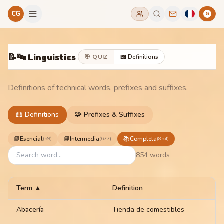
CG
G
📝
🔤 Linguistics
🎯
QUIZ
📖 Definitions
Definitions of technical words, prefixes and suffixes.
📖 Definitions
🧩 Prefixes & Suffixes
📗
Esencial
📘
Intermedia
📚
Completa
(
59
)
(
677
)
(
854
)
854 words
Term
▲
Definition
Abacería
Tienda de comestibles