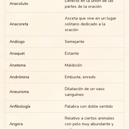
Defecto en la unión de las
Anacoluto
partes de la oración
Asceta que vive en un lugar
Anacoreta
solitario dedicado a la
oración
Análogo
Semejante
Anaquel
Estante
Anatema
Maldición
Andrómina
Embuste, enredo
Dilatación de un vaso
Aneurisma
sanguíneo
Anfibología
Palabra con doble sentido
Relativo a ciertos animales
Angora
con pelo muy abundante y