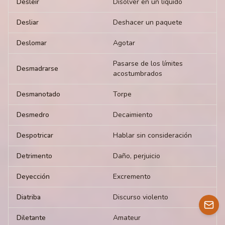
Desleír
Disolver en un líquido
Desliar
Deshacer un paquete
Deslomar
Agotar
Pasarse de los límites
Desmadrarse
acostumbrados
Desmanotado
Torpe
Desmedro
Decaimiento
Despotricar
Hablar sin consideración
Detrimento
Daño, perjuicio
Deyección
Excremento
Diatriba
Discurso violento
Diletante
Amateur