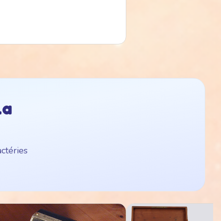
la
ctéries