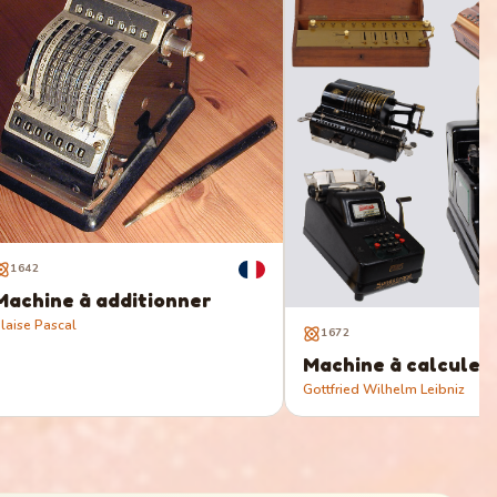
1642
Machine à additionner
laise Pascal
1672
Machine à calculer
Gottfried Wilhelm Leibniz