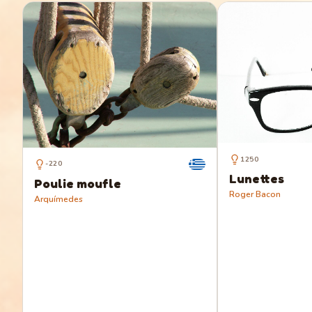
1250
-220
Lunettes
Poulie moufle
Roger Bacon
Arquímedes