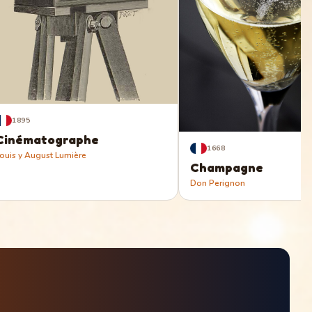
1895
Cinématographe
1668
ouis y August Lumière
Champagne
Don Perignon