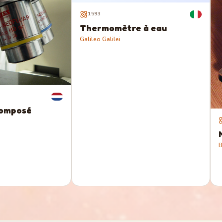
1593
Thermomètre à eau
Galileo Galilei
composé
B