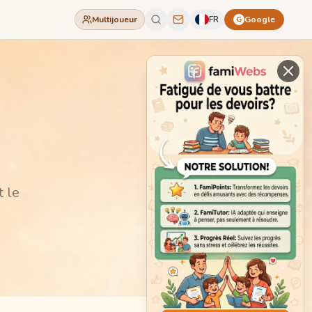
Multijoueur
FR
Google
G
t le