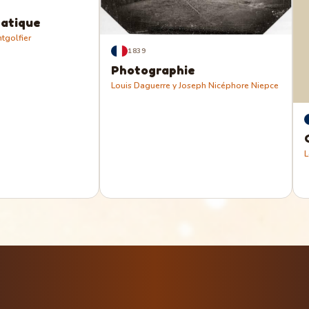
tatique
tgolfier
1839
Photographie
Louis Daguerre y Joseph Nicéphore Niepce
L