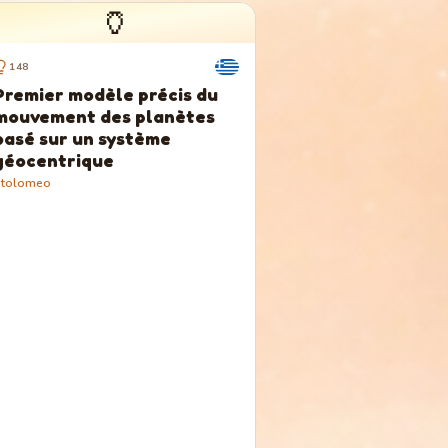
🏺
148
Premier modèle précis du
mouvement des planètes
basé sur un système
géocentrique
Ptolomeo