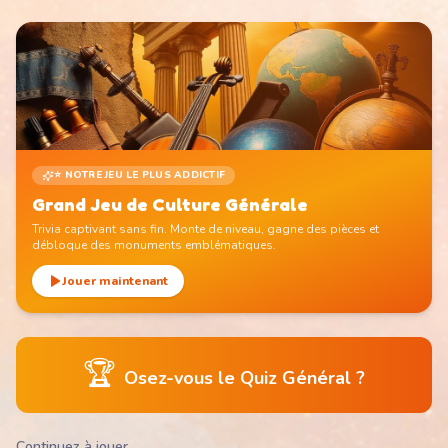
⭐ NOTRE JEU LE PLUS ADDICTIF
Grand Jeu de Culture Générale
Trivia captivant sans fin. Monte de niveau, gagne des pièces et
débloque des monuments emblématiques.
Jouer maintenant
🏆
Osez-vous le Quiz Général ?
Continuez à jouer