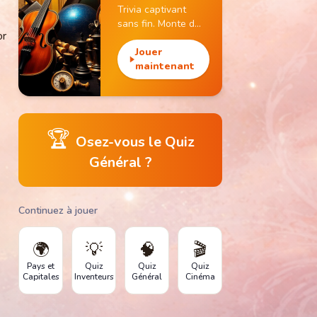
Trivia captivant
sans fin. Monte de
or
niveau, gagne des
pièces et débloque
Jouer
des monuments
maintenant
emblématiques.
🏆
Osez-vous le Quiz
Général ?
Continuez à jouer
🌍
💡
🧠
🎬
Pays et
Quiz
Quiz
Quiz
Capitales
Inventeurs
Général
Cinéma