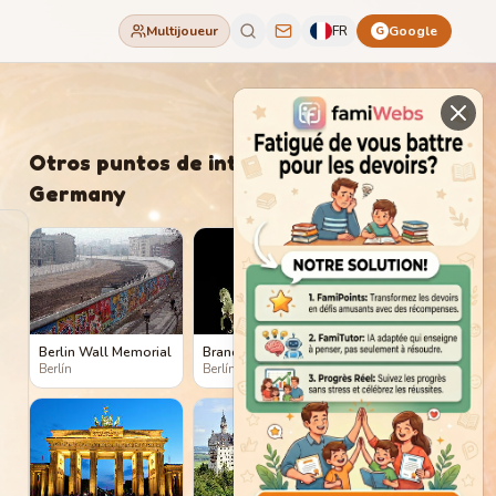
Multijoueur
FR
Google
G
Otros puntos de interés en
Germany
Berlin Wall Memorial
Brandenburg Gate
Berlín
Berlín