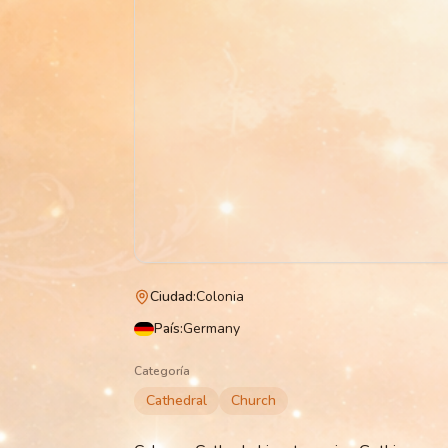
Ciudad
:
Colonia
País
:
Germany
Categoría
Cathedral
Church