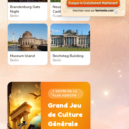
Brandenburg Gate
Neuschwanstein
Night
Castle
Berlín
Füssen
Museum Island
Reichstag Building
Berlín
Berlín
⭐ NOTRE JEU LE
PLUS ADDICTIF
Grand Jeu
de Culture
Générale