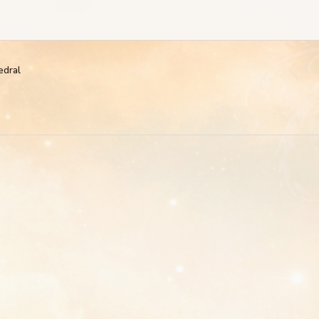
edral
l