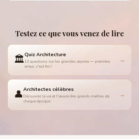
Testez ce que vous venez de lire
Quiz Architecture
🏛️
→
10 questions sur les grandes œuvres — première
erreur, c'est fini !
Architectes célèbres
👤
→
Découvrez la vie et l'œuvre des grands maîtres de
chaque époque.