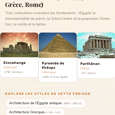
Grèce, Rome)
Trois civilisations inventent les fondements : l'Égypte la
monumentalité de pierre, la Grèce l'ordre et la proportion, Rome
l'arc, la voûte et le béton.
Stonehenge
Pyramide de
Parthénon
Khéops
Unknown
Ictinus
Unknown
-2750
·
Salisbury
-477
·
Atenas
-2600
·
El Giza, Egipto
EXPLORE LES STYLES DE CETTE PÉRIODE
Architecture de l'Égypte antique
c. 3000 – 300 a.C.
Architecture Grecque
ss. VIII – I a.C.