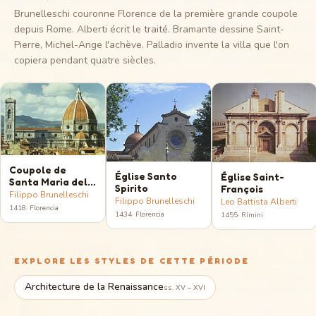
Brunelleschi couronne Florence de la première grande coupole
depuis Rome. Alberti écrit le traité. Bramante dessine Saint-
Pierre, Michel-Ange l'achève. Palladio invente la villa que l'on
copiera pendant quatre siècles.
Coupole de
Église Santo
Église Saint-
Santa Maria del
Spirito
François
Fiore (Duomo)
Filippo Brunelleschi
Filippo Brunelleschi
Leo Battista Alberti
1418
·
Florencia
1434
·
Florencia
1455
·
Rímini
EXPLORE LES STYLES DE CETTE PÉRIODE
Architecture de la Renaissance
ss. XV – XVI