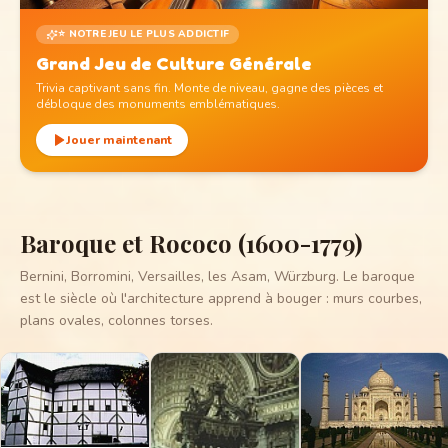
⭐ NOTRE JEU LE PLUS ADDICTIF
Grand Jeu de Culture Générale
Trivia captivant sans fin. Monte de niveau, gagne des pièces et
débloque des monuments emblématiques.
Jouer maintenant
Baroque et Rococo (1600-1779)
Bernini, Borromini, Versailles, les Asam, Würzburg. Le baroque
est le siècle où l'architecture apprend à bouger : murs courbes,
plans ovales, colonnes torses.