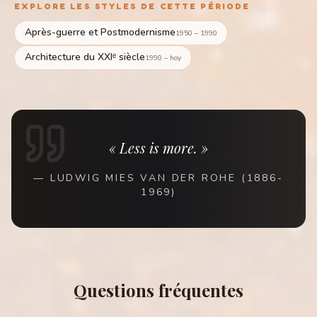
EXPLORE LES STYLES DE CETTE PÉRIODE
Après-guerre et Postmodernisme
1950 – 1990
Architecture du XXIᵉ siècle
1990 – hoy
« Less is more. »
—
LUDWIG MIES VAN DER ROHE (1886-
1969)
Questions fréquentes