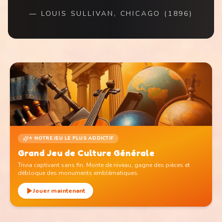
—
LOUIS SULLIVAN, CHICAGO (1896)
⭐ NOTRE JEU LE PLUS ADDICTIF
Grand Jeu de Culture Générale
Trivia captivant sans fin. Monte de niveau, gagne des pièces et
débloque des monuments emblématiques.
Jouer maintenant