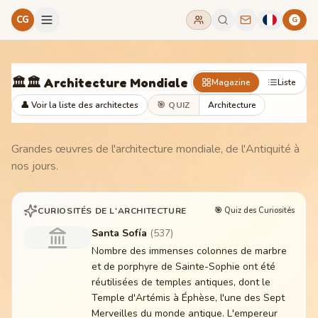
CG
G
🏛️
🏛️ Architecture Mondiale
Magazine
Liste
👤 Voir la liste des architectes
🎯
QUIZ
Architecture
Grandes œuvres de l'architecture mondiale, de l'Antiquité à
nos jours.
CURIOSITÉS DE L'ARCHITECTURE
🎯 Quiz des Curiosités
Santa Sofía
(
537
)
Nombre des immenses colonnes de marbre
et de porphyre de Sainte-Sophie ont été
réutilisées de temples antiques, dont le
Temple d'Artémis à Éphèse, l'une des Sept
Merveilles du monde antique. L'empereur