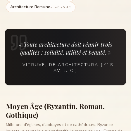
Architecture Romaine
s. I a.C. – V d.C.
« Toute architecture doit réunir trois
qualités : solidité, utilité et beauté. »
—
VITRUVE, DE ARCHITECTURA (Iᵉʳ S.
AV. J.-C.)
Moyen Âge (Byzantin, Roman,
Gothique)
Mille ans d'églises, d'abbayes et de cathédrales. Byzance