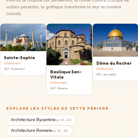
invente la coupole sur pendentifs, le roman couvre l'Europe de
voûtes pesantes, le gothique transforme le mur en lumière
colorée.
Sainte-Sophie
Dôme du Rocher
Unknown
Unknown
537
·
Estambul
Basilique San-
691
·
Jerusalén
Vitale
Unknown
547
·
Rávena
EXPLORE LES STYLES DE CETTE PÉRIODE
Architecture Byzantine
ss. IV – XV
Architecture Romane
ss. XI – XII