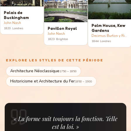
Palais de
Buckingham
John Nash
Palm House, Kew
Pavillon Royal
1820
·
Londres
Gardens
John Nash
Decimus Burton y Richard Turner
1823
·
Brighton
1844
·
Londres
EXPLORE LES STYLES DE CETTE PÉRIODE
Architecture Néoclassique
1750 – 1850
Historicisme et Architecture du Fer
1850 – 1900
« La forme suit toujours la fonction. Telle
est la loi. »