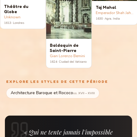
Théâtre du
Taj Mahal
Globe
Emperador Shah Jahan
Unknown
1630
·
Agra, India
1613
·
Londres
Baldaquin de
Saint-Pierre
Gian Lorenzo Bernini
1624
·
Ciudad del Vaticano
EXPLORE LES STYLES DE CETTE PÉRIODE
Architecture Baroque et Rococo
ss. XVII – XVIII
« Qui ne tente jamais l'impossible