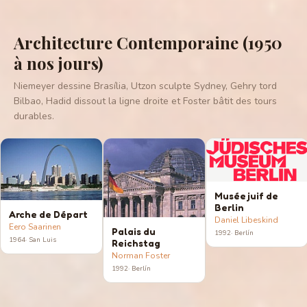
Architecture Contemporaine (1950
à nos jours)
Niemeyer dessine Brasília, Utzon sculpte Sydney, Gehry tord
Bilbao, Hadid dissout la ligne droite et Foster bâtit des tours
durables.
Musée juif de
Berlin
Arche de Départ
Daniel Libeskind
Eero Saarinen
Palais du
1992
·
Berlín
1964
·
San Luis
Reichstag
Norman Foster
1992
·
Berlín